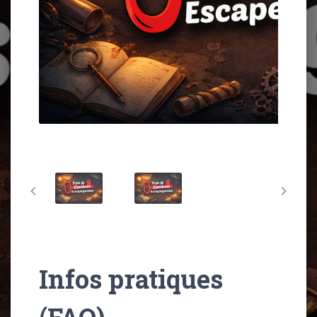
chevron_left
chevron_right
Infos pratiques