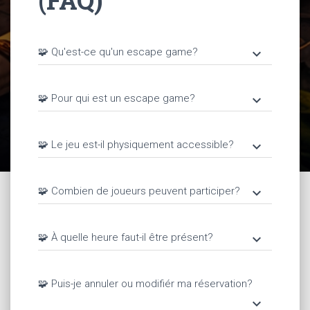
(FAQ)
🧩 Qu'est-ce qu'un escape game?
keyboard_arrow_down
🧩 Pour qui est un escape game?
keyboard_arrow_down
🧩 Le jeu est-il physiquement accessible?
keyboard_arrow_down
🧩 Combien de joueurs peuvent participer?
keyboard_arrow_down
🧩 À quelle heure faut-il être présent?
keyboard_arrow_down
🧩 Puis-je annuler ou modifiér ma réservation?
keyboard_arrow_down