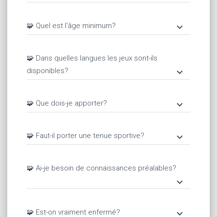
🧩 Quel est l'âge minimum?
keyboard_arrow_down
🧩 Dans quelles langues les jeux sont-ils
disponibles?
keyboard_arrow_down
🧩 Que dois-je apporter?
keyboard_arrow_down
🧩 Faut-il porter une tenue sportive?
keyboard_arrow_down
🧩 Ai-je besoin de connaissances préalables?
keyboard_arrow_down
🧩 Est-on vraiment enfermé?
keyboard_arrow_down