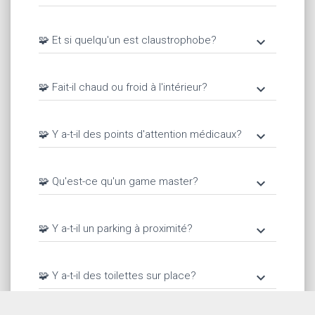
🧩 Et si quelqu'un est claustrophobe?
keyboard_arrow_down
🧩 Fait-il chaud ou froid à l'intérieur?
keyboard_arrow_down
🧩 Y a-t-il des points d'attention médicaux?
keyboard_arrow_down
🧩 Qu'est-ce qu'un game master?
keyboard_arrow_down
🧩 Y a-t-il un parking à proximité?
keyboard_arrow_down
🧩 Y a-t-il des toilettes sur place?
keyboard_arrow_down